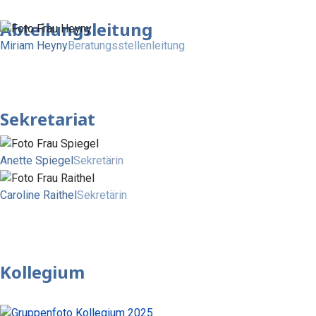
Abteilungsleitung
Miriam Heyny
Beratungsstellenleitung
Sekretariat
Anette Spiegel
Sekretärin
Caroline Raithel
Sekretärin
Kollegium