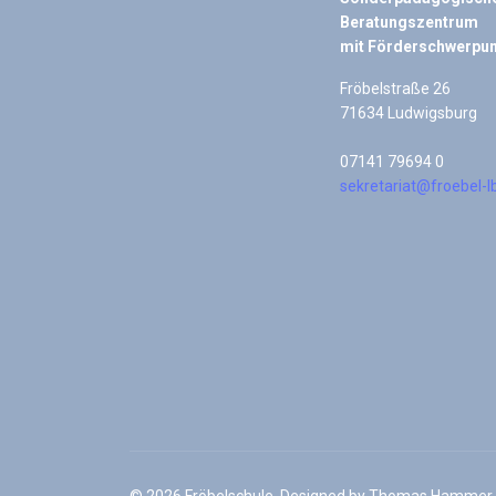
Beratungszentrum
mit Förderschwerpun
Fröbelstraße 26
71634 Ludwigsburg
07141 79694 0
sekretariat@froebel-l
© 2026 Fröbelschule. Designed by Thomas Hammer,