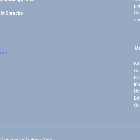
pe
Co
kt Sprache
au
U
b.de
Bit
Gra
Fal
In
Ur
Bi
Qu
 Powered by Andreas Zack