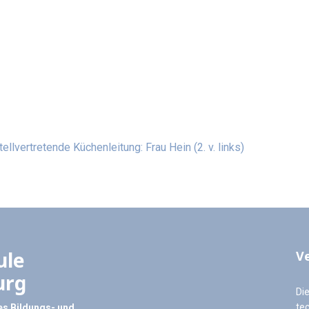
tellvertretende Küchenleitung: Frau Hein (2. v. links)
ule
V
urg
Di
te
s Bildungs- und