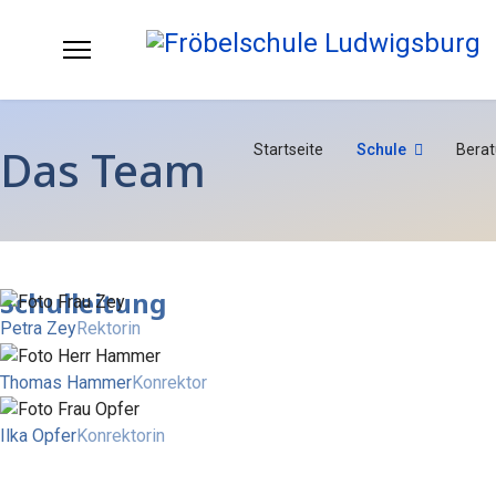
Das Team
Startseite
Schule
Bera
Schulleitung
Petra Zey
Rektorin
Thomas Hammer
Konrektor
Ilka Opfer
Konrektorin